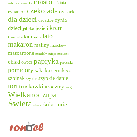
ciasto
cukinia
cebula
ciasteczka
czekolada
cynamon
czosnek
dla dzieci
dynia
drożdże
krem
dzieci
jesień
jabłka
lato
kurczak
kruszonka
makaron
maliny
marchew
mascarpone
migdały
mięso mielone
papryka
obiad
owoce
pieczarki
pomidory
sałatka
sernik
sos
szpinak
szybkie danie
szybkie
tort
truskawki
urodziny
wege
Wielkanoc
zupa
Święta
śniadanie
śliwki