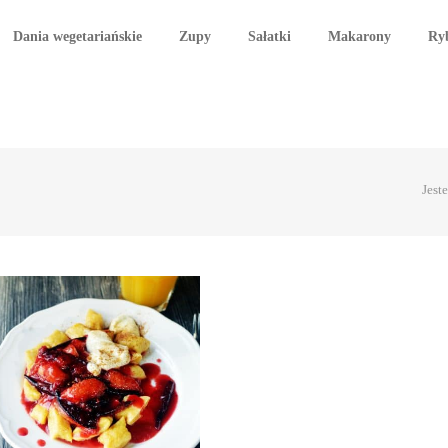
Dania wegetariańskie
Zupy
Sałatki
Makarony
Ry
Jeste