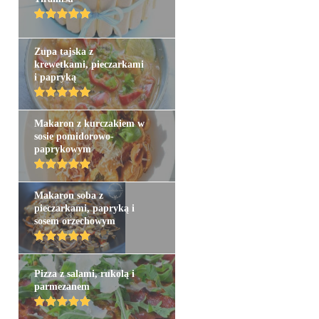
Zupa tajska z
krewetkami, pieczarkami
i papryką
Makaron z kurczakiem w
sosie pomidorowo-
paprykowym
Makaron soba z
pieczarkami, papryką i
sosem orzechowym
Pizza z salami, rukolą i
parmezanem