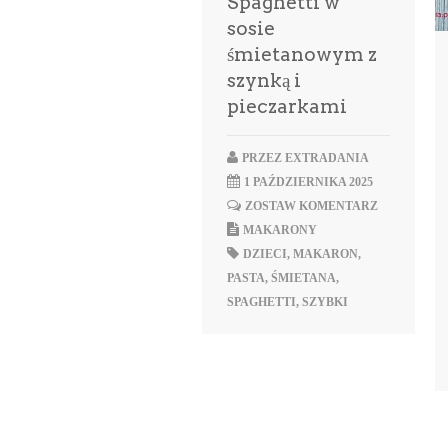
Spaghetti w
sosie
śmietanowym z
szynką i
pieczarkami
PRZEZ
EXTRADANIA
1 PAŹDZIERNIKA 2025
ZOSTAW KOMENTARZ
MAKARONY
DZIECI
,
MAKARON
,
PASTA
,
ŚMIETANA
,
SPAGHETTI
,
SZYBKI