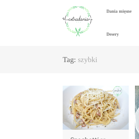
Dania mięsne
Desery
Tag:
szybki