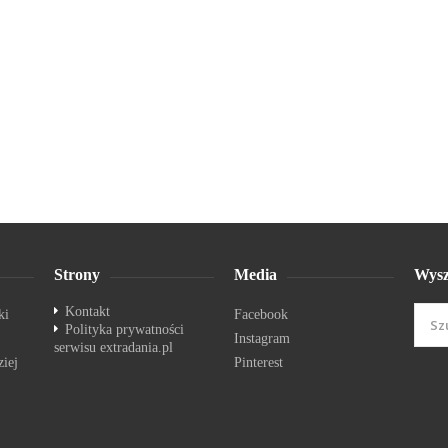
Strony
Media
Wysz
Kontakt
ki
Facebook
Polityka prywatności
Instagram
serwisu extradania.pl
ziej
Pinterest