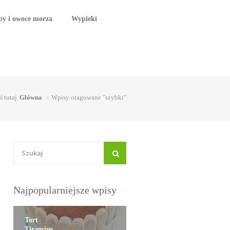
by i owoce morza
Wypieki
ś tutaj
Główna
Wpisy otagowane "szybki"
Najpopularniejsze wpisy
Tort
Tiramisu