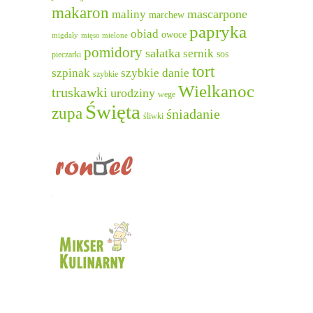
makaron
mascarpone
maliny
marchew
papryka
obiad
owoce
migdały
mięso mielone
pomidory
sałatka
sernik
sos
pieczarki
tort
szpinak
szybkie danie
szybkie
Wielkanoc
truskawki
urodziny
wege
Święta
zupa
śniadanie
śliwki