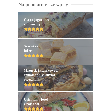
Najpopularniejsze wpisy
Ciasto jogurtowe
z żurawiną
Szarlotka z
lukrem
Mazurek fistaszkowy z
czekoladą i solonymi
orzeszkami
Orientalny łosoś
z pak choi