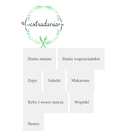
Dania mięsne
Dania wegetariańskie
Zupy
Sałatki
Makarony
Ryby i owoce morza
Wypieki
Desery