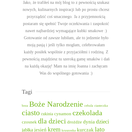
Jako, że trafiłeś na mój blog to z pewnością szukasz
nowych, kulinarnych inspiracji lub po prostu chcesz
przyrządzić coś smacznego. Ja z przyjemnością
postaram się spełnić Twoje oczekiwania i zaspokoić
nawet najbardziej wymagające kubki smakowe :)
Gotowanie od zawsze lubiłam, ale to jedzenie było
moją pasją i jeśli tylko mogłam, celebrowałam
każdy posiłek wspólnie z przyjaciółmi i rodziną. Z
pewnością znajdziesz tu szeroką gamę smaków i dań
na każdą okazję! Mam na imię Joanna i zachęcam
Was do wspólnego gotowania :)
Tagi
Boże Narodzenie
beza
cebula
ciasteczka
ciasto
czekolada
cukinia
cynamon
dla dzieci
dzieci
dynia
czosnek
drożdże
lato
krem
jesień
kurczak
jabłka
kruszonka