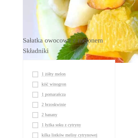
DRUKUJ
Sałatka owocowa z melonem
Składniki
1 żółty melon
kiść winogron
1 pomarańcza
2 brzoskwinie
2 banany
1 łyżka soku z cytryny
kilka listków melisy cytrynowej