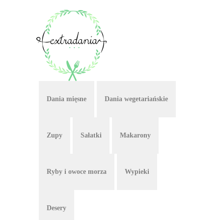
Dania mięsne
Dania wegetariańskie
Zupy
Sałatki
Makarony
Ryby i owoce morza
Wypieki
Desery