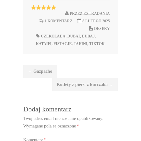
PRZEZ
EXTRADANIA
1 KOMENTARZ
8 LUTEGO 2025
DESERY
CZEKOLADA
,
DUBAI
,
DUBAJ
,
KATAIFI
,
PISTACJE
,
TAHINI
,
TIKTOK
Nawigacja
←
Gazpacho
wpisu
Kotlety z piersi z kurczaka
→
Dodaj komentarz
Twój adres email nie zostanie opublikowany.
Wymagane pola są oznaczone
*
Komentarz
*