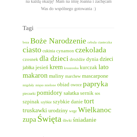
na każdą okazję! Mam na imię Joanna i zachęcam
Was do wspólnego gotowania :)
Tagi
Boże Narodzenie
beza
cebula
ciasteczka
ciasto
czekolada
cukinia
cynamon
dla dzieci
dzieci
dynia
czosnek
drożdże
lato
krem
jesień
kurczak
jabłka
kruszonka
makaron
mascarpone
maliny
marchew
papryka
obiad
owoce
migdały
mięso mielone
pomidory
sałatka
sernik
sos
pieczarki
tort
szpinak
szybkie danie
szybkie
Wielkanoc
truskawki
urodziny
wege
Święta
zupa
śniadanie
śliwki