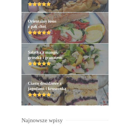
Orientalny łosoś
z pak choi
Sałatka z mango,
gruszką i granatem
Ciasto drożdżowe z
jagodami i kruszonką
Najnowsze wpisy