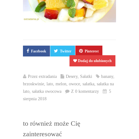
Facebook
Twitter
Pinterest
Dodaj do ulubionych
Przez
extradania
Desery
,
Sałatki
banany
,
brzoskwinie
,
lato
,
melon
,
owoce
,
sałatka
,
sałatka na
lato
,
sałatka owocowa
Z 0 komentarzy
5
sierpnia 2018
to również może Cię
zainteresować