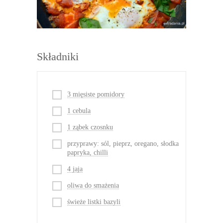
Składniki
3 mięsiste pomidory
1 cebula
1 ząbek czosnku
przyprawy: sól, pieprz, oregano, słodka
papryka, chilli
4 jaja
oliwa do smażenia
świeże listki bazyli