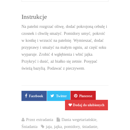
Instrukcje
Na patelni rozgrzać oliwę, dodać pokrojoną cebulę i
czosnek i chwilę smażyć. Pomidory umyć, pokroić
w kostkę i wrzucić na patelnię. Wymieszać, dodać
przyprawy i smażyć na małym ogniu, aż część soku
wyparuje. Zrobić 4 wgłębienia i wbić jajka.
Przykryć i dusić, aż białko się zetnie. Posypać
świeżą bazylią. Podawać z pieczywem.
Facebook
Twitter
Pinterest
Dodaj do ulubionych
Przez
extradania
Dania wegetariańskie
,
Śniadania
jaja
,
jajka
,
pomidory
,
śniadanie
,