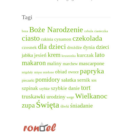
Tagi
Boże Narodzenie
beza
cebula
ciasteczka
ciasto
czekolada
cukinia
cynamon
dla dzieci
dzieci
dynia
czosnek
drożdże
lato
krem
jesień
kurczak
jabłka
kruszonka
makaron
mascarpone
maliny
marchew
papryka
obiad
owoce
migdały
mięso mielone
pomidory
sałatka
sernik
sos
pieczarki
tort
szpinak
szybkie danie
szybkie
Wielkanoc
truskawki
urodziny
wege
Święta
zupa
śniadanie
śliwki