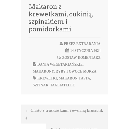
Makaron z
krewetkami, cukinią,
szpinakiem i
pomidorkami
PRZEZ
EXTRADANIA
14 STYCZNIA 2024
ZOSTAW KOMENTARZ
DANIA WEGETARIAŃSKIE
,
MAKARONY
,
RYBY I OWOCE MORZA
KREWETKI
,
MAKARON
,
PASTA
,
SZPINAK
,
TAGLIATELLE
Nawigacja
←
Ciasto z truskawkami i owsianą kruszonk
wpisu
ą