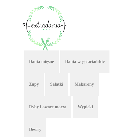
Dania mięsne
Dania wegetariańskie
Zupy
Sałatki
Makarony
Ryby i owoce morza
Wypieki
Desery