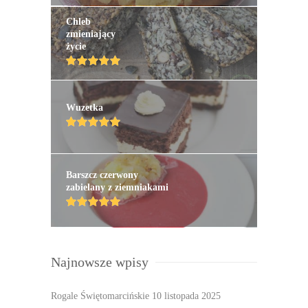
Chleb
zmieniający
życie
Wuzetka
Barszcz czerwony
zabielany z ziemniakami
Najnowsze wpisy
Rogale Świętomarcińskie
10 listopada 2025