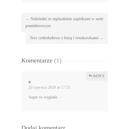
Nawigacja
←
Naleśniki ze szpinakiem zapiekane w sosie
wpisu
pomidorowym
Tort czekoladowy z bezą i truskawkami
→
Komentarze
(1)
REPLY
a
24 czerwca 2020 at 17:55
Super to wyglada
Dodaj komentarz