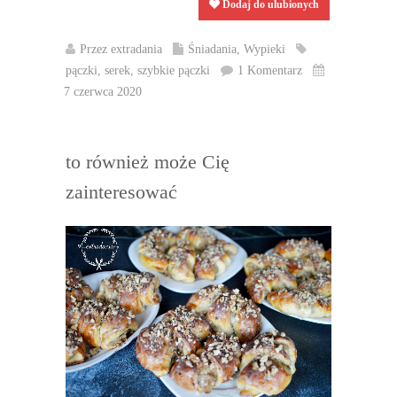
Dodaj do ulubionych
Przez
extradania
Śniadania
,
Wypieki
pączki
,
serek
,
szybkie pączki
1 Komentarz
7 czerwca 2020
to również może Cię
zainteresować