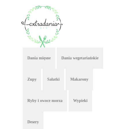
Dania mięsne
Dania wegetariańskie
Zupy
Sałatki
Makarony
Ryby i owoce morza
Wypieki
Desery