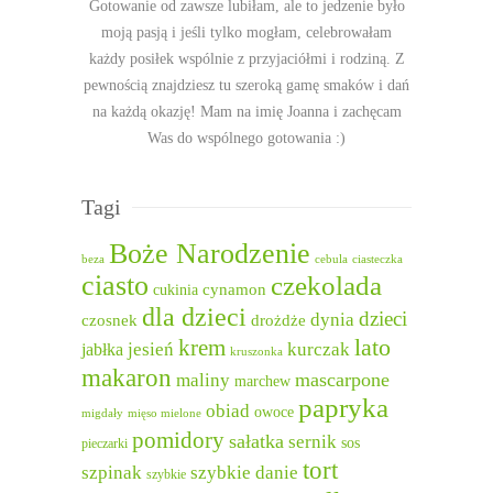
Gotowanie od zawsze lubiłam, ale to jedzenie było
moją pasją i jeśli tylko mogłam, celebrowałam
każdy posiłek wspólnie z przyjaciółmi i rodziną. Z
pewnością znajdziesz tu szeroką gamę smaków i dań
na każdą okazję! Mam na imię Joanna i zachęcam
Was do wspólnego gotowania :)
Tagi
Boże Narodzenie
beza
cebula
ciasteczka
ciasto
czekolada
cukinia
cynamon
dla dzieci
dzieci
dynia
czosnek
drożdże
lato
krem
jesień
kurczak
jabłka
kruszonka
makaron
mascarpone
maliny
marchew
papryka
obiad
owoce
migdały
mięso mielone
pomidory
sałatka
sernik
sos
pieczarki
tort
szpinak
szybkie danie
szybkie