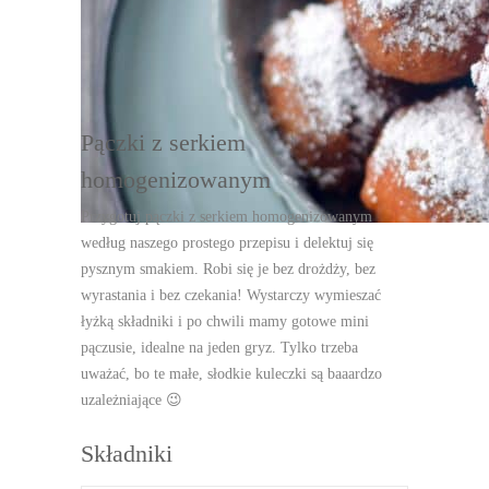
DRUKUJ
Pączki z serkiem
homogenizowanym
Przygotuj pączki z serkiem homogenizowanym
według naszego prostego przepisu i delektuj się
pysznym smakiem. Robi się je bez drożdży, bez
wyrastania i bez czekania! Wystarczy wymieszać
łyżką składniki i po chwili mamy gotowe mini
pączusie, idealne na jeden gryz. Tylko trzeba
uważać, bo te małe, słodkie kuleczki są baaardzo
uzależniające 😉
Składniki