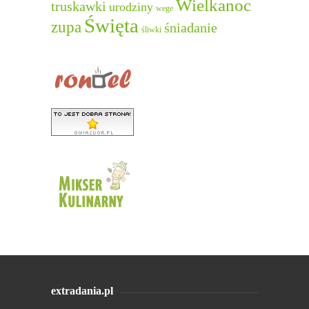
Wielkanoc
truskawki
urodziny
wege
Święta
zupa
śniadanie
śliwki
extradania.pl